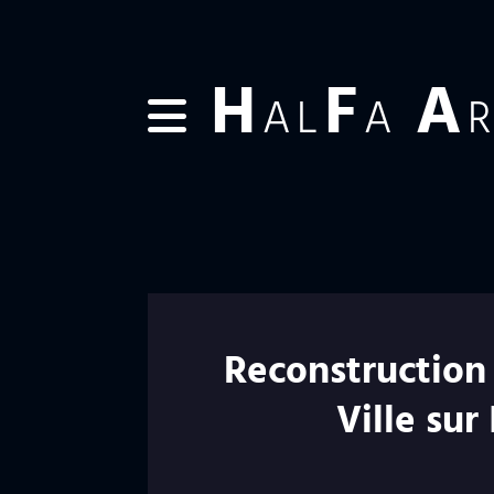
H
F
A
AL
A
Reconstruction
Ville sur 