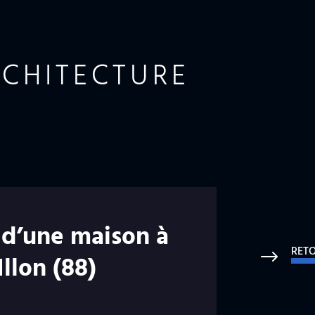
RCHITECTURE
 d’une maison à
RET
$
Illon (88)