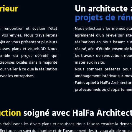
rieur
Un architecte 
projets de rén
rencontrer et évaluer l’état
Nous effectuons les mêmes éta
 vos envies. Nous travaillerons
agrémenté d’un relevé sur sit
ojet en vous présentant plusieurs
réalisations en nous basant sur
uisses, plans et visuels 3D. Nous
réalisé, afin d’établir ensemble 
mble du projet définitif qui
les travaux de rénovation, no
reprises locales dans la majorité
matériaux in situ.
our veiller à ce que la réalisation
Nous sommes présents pour 
vec les entreprises.
aménagement intérieur sur-mes
Faites appel à HalFa Architectu
professionnels ou d’appartements
uction
soigné avec HalFa Architec
 établissons les divers plans et esquisses. Nous faisons ensuite la dema
ffectuons un suivi du chantier et de l’avancement des travaux afin de nous