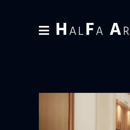
H
F
A
AL
A