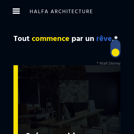
HALFA ARCHITECTURE
Tout
commence
par un
rêve
.*
* Walt Disney